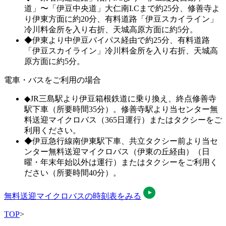
道」〜「伊豆中央道」大仁南I.Cまで約25分、修善寺よ
り伊東方面に約20分、有料道路「伊豆スカイライン」
冷川料金所を入り右折、天城高原方面に約5分。
◆
伊東より中伊豆バイパス経由で約25分、有料道路
「伊豆スカイライン」冷川料金所を入り右折、天城高
原方面に約5分。
電車・バスをご利用の場合
◆
JR三島駅より伊豆箱根鉄道に乗り換え、終点修善寺
駅下車（所要時間35分）。修善寺駅より当センター無
料送迎マイクロバス（365日運行）またはタクシーをご
利用ください。
◆
伊豆急行線南伊東駅下車、共立タクシー前より当セ
ンター無料送迎マイクロバス（伊東の丘経由）（日
曜・年末年始以外は運行）またはタクシーをご利用く
ださい（所要時間40分）。
無料送迎マイクロバスの時刻表をみる
TOP
>