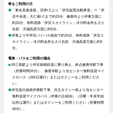
車をご利用の方
◆
「東名高速道路」沼津I.Cより「伊豆縦貫自動車道」〜「伊
豆中央道」大仁南I.Cまで約25分、修善寺より伊東方面に
約20分、有料道路「伊豆スカイライン」冷川料金所を入り
右折、天城高原方面に約5分。
◆
伊東より中伊豆バイパス経由で約25分、有料道路「伊豆ス
カイライン」冷川料金所を入り右折、天城高原方面に約5
分。
電車・バスをご利用の場合
◆
JR三島駅より伊豆箱根鉄道に乗り換え、終点修善寺駅下車
（所要時間35分）。修善寺駅より当センター無料送迎マイ
クロバス（365日運行）またはタクシーをご利用くださ
い。
◆
伊豆急行線南伊東駅下車、共立タクシー前より当センター
無料送迎マイクロバス（伊東の丘経由）（日曜・年末年始
以外は運行）またはタクシーをご利用ください（所要時間
40分）。