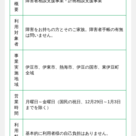
障害者相談支援事業・計画相談支援事業
概
要
利
用
障害をお持ちの方とそのご家族。障害者手帳の有無
対
は問いません。
象
者
事
業
実
伊豆市、伊東市、熱海市、伊豆の国市、東伊豆町
施
全域
地
域
営
業
月曜日～金曜日（国民の祝日、12月29日～1月3日
時
までを除く）
間
利
用
基本的に利用者様の自己負担はありません。