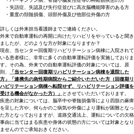
・パーキンソン病、脊髄小脳変性症等の神経筋疾患の方
・失語症、失認及び失行症並びに高次脳機能障害のある方
・重度の頚髄損傷、頭部外傷及び他部位外傷の方
詳しくは外来担当看護師までご連絡ください。
外来で自動車運転の再開に向けたリハビリをやっていると聞き
ましたが、どのような方が対象になりますか？
現在、当センター回復期リハビリテーション病棟に入院されて
いる患者様に、非常に多くの自動車運転評価を実施しておりま
す。その為、外来での自動車運転評価の対象については、原
則、
「当センター回復期リハビリテーション病棟を退院した
方」「連携先の急性期病院からご紹介いただいた方（回復期リ
ハビリテーション病棟へ転院せず、リハビリテーション評価を
受ける機会がなかった方）」
とさせていただいております。
疾患の対象については、脳卒中や脊髄損傷等により四肢の麻痺
を呈した方や、何らかのご病気や外傷により運転が困難となっ
た方となっておりますが、道路交通法上、運転についての欠格
事由に当てはまる疾患や身体の状態の方については対象となり
ませんのでご承知おきください。