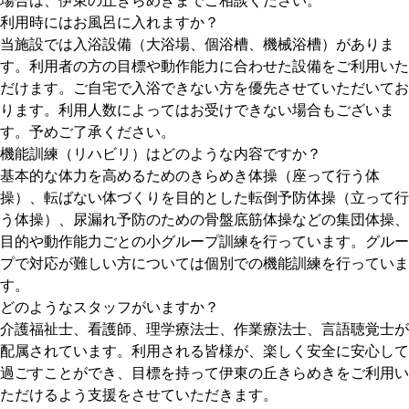
場合は、伊東の丘きらめきまでご相談ください。
利用時にはお風呂に入れますか？
当施設では入浴設備（大浴場、個浴槽、機械浴槽）がありま
す。利用者の方の目標や動作能力に合わせた設備をご利用いた
だけます。ご自宅で入浴できない方を優先させていただいてお
ります。利用人数によってはお受けできない場合もございま
す。予めご了承ください。
機能訓練（リハビリ）はどのような内容ですか？
基本的な体力を高めるためのきらめき体操（座って行う体
操）、転ばない体づくりを目的とした転倒予防体操（立って行
う体操）、尿漏れ予防のための骨盤底筋体操などの集団体操、
目的や動作能力ごとの小グループ訓練を行っています。グルー
プで対応が難しい方については個別での機能訓練を行っていま
す。
どのようなスタッフがいますか？
介護福祉士、看護師、理学療法士、作業療法士、言語聴覚士が
配属されています。利用される皆様が、楽しく安全に安心して
過ごすことができ、目標を持って伊東の丘きらめきをご利用い
ただけるよう支援をさせていただきます。