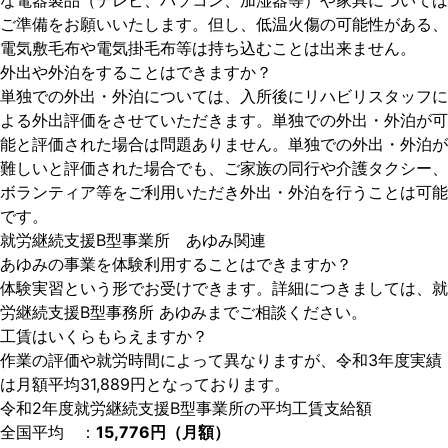
な電器製品（テレビ、パソコン、加湿器等）や家具については
ご準備をお願いいたします。但し、低温火傷の可能性がある、
電気敷毛布や電気掛毛布等は持ち込むことは出来ません。
外出や外泊をすることはできますか？
単独での外出・外泊については、入所後にリハビリスタッフに
よる外出評価をさせていただきます。単独での外出・外泊が可
能と評価された場合は問題ありません。単独での外出・外泊が
難しいと評価された場合でも、ご家族の同行や介護タクシー、
ボランティア等をご利用いただき外出・外泊を行うことは可能
です。
就労継続支援B型事業所 あゆみ関連
あゆみの事業を体験利用することはできますか？
体験実習という形でお受けできます。詳細につきましては、就
労継続支援B型事務所 あゆみまでご相談ください。
工賃はいくらもらえますか？
作業の評価や就労時間によって異なりますが、令和3年度実績
は月額平均31,889円となっております。
令和2年度就労継続支援B型事業所の平均工賃支給額
全国平均 ：
15,776円（月額）