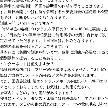
自動車の運転が出来るようになりますか？
自動車の運転訓練・評価や診断書の作成を行うことはできま
す。運転再開可否は住所を管轄する公安委員会の臨時適正検査
を受け、判断をいただく形となります。
訓練時間はどのくらいですか？
1時間単位の各種プログラムを平日の9：00～16:00に実施しま
す。1日あたりの訓練単位数はご利用者様の状況に合わせて設
定させていただきます。土日祝日はお休みとなります。
個別の訓練を受けることはできますか？
基本的には集団で訓練を行います。個別に訓練が必要な方には
個別訓練を提供することもあります。
インターネットは使えますか？
福祉施設棟内には、フリーWi-Fi環境はありません。ご利用の
際はご自身でポケットWi-Fiなどの契約をお願いします。
また、医療施設棟1階エントランスホール内はフリーWi-Fiエリ
アとなっておりますので、お気軽にご利用ください。
居室内にはどのような備品がありますか？
寝具類・ベッド・タンス・床頭台は施設備品としてご利用いた
だけます。火災や火傷の恐れのあるストーブや電気毛布以外で