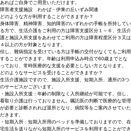
あればご自身でご用意いただけます。
障害者支援施設 わかば・伊東の丘いずみ関連
どのような方が利用することができますか？
身体障害、精神障害、知的障害のいずれかの手帳を所持してい
る方で、生活介護をご利用の方は障害支援区分１～６、生活介
護と施設入所支援をあわせてご利用の方は障害程度区分３又は
４以上の方が対象となります。
但し、難病指定を受けている方は手帳の交付がなくてもご利用
することができます。年齢は利用申込み時点で60歳までとな
っており、常時医療的な支援を必要としない方となります。
どのようなサービスを受けることができますか？
生活介護施設ですので、施設入所支援、短期入所、通所の3つ
のサービスがございます。
・施設入所支援：年齢の制限なく入所継続が可能です。但し、
看取り介護は行っておりません。嘱託医の判断で医療的な管理
が必要と診断されれば退所となり、病院等をご案内させていた
だきます。
・短期入所：短期入所用のベッドを準備しておりますので、在
宅生活を送りながら短期入所のサービスを利用することができ