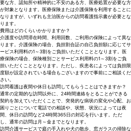
要な方、認知所や精神的に不安のある方、医療処置が必要な方
が対象となります。医療保険または介護保険を利用することに
なりますが、いずれも主治医からの訪問看護指示書が必要とな
ります。
費用はどのくらいかかりますか？
介護度や訪問滞在時間、利用回数、ご利用の保険によって異な
ります。介護保険の場合、負担割合証の自己負担額に応じてサ
ービス利用料の1～3割をご負担いただくこととなります。医
療保険の場合、保険種別ごとサービス利用料の1～3割をご負
担いただくこととなります。ただし、疾患名によっては負担限
度額が設定されている場合もございますので事前にご相談くだ
さい。
訪問看護は夜間や休日も訪問してもらうことはできますか？
通常の定期的な訪問以外に、24時間連絡をとることができる
契約を加えていただくことで、突発的な病状の変化や心配、お
困りごとについて電話での相談や、状態、状況によっては夜
間、休日の訪問など24時間365日の対応を行います。ただ
し、通常の訪問は月～金までとなります。
訪問介護サービスで庭の手入れや犬の散歩、窓ガラスの掃除な