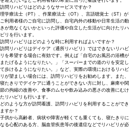
を迎えたいなどご利用者様の希望に沿った看護を行います。
訪問リハビリはどのようなサービスですか？
理学療法士（PT）、作業療法士（OT）、言語聴覚士（ST）が
ご利用者様のご自宅に訪問し、自宅内外の移動や日常生活の動
きが危なくないかといった評価や自立した生活がに向けたリハ
ビリを行います。
訪問リハビリはどのような時に利用すればよいですか？
訪問リハビリはデイケア（通所リハビリ）ではできないリハビ
リを希望する場合に有効です。例えば「自宅のお風呂の浴槽が
またげるようになりたい。」「スーパーまでの道のりを安定し
て歩けるようになりたい。」など、実際の環境におけるリハビ
リが望ましい場合には、訪問リハビリをお勧めします。また、
寝たきりでデイケアに通うことができない方に対し、麻痺や関
節の拘縮の改善や、食事のムセや飲み込みの悪さの改善にむけ
たリハビリも行います。
どのような方が訪問看護、訪問リハビリを利用することができ
ますか？
子供から高齢者、病状や障害が軽くても重くても、寝たきりに
なる心配のある方、脳血管疾患等の後遺症などでリハビリが必