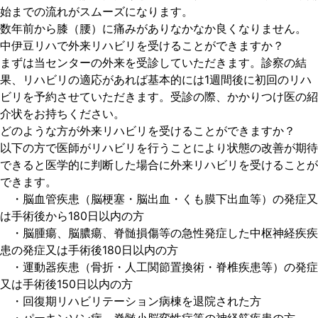
始までの流れがスムーズになります。
数年前から膝（腰）に痛みがありなかなか良くなりません。
中伊豆リハで外来リハビリを受けることができますか？
まずは当センターの外来を受診していただきます。診察の結
果、リハビリの適応があれば基本的には1週間後に初回のリハ
ビリを予約させていただきます。受診の際、かかりつけ医の紹
介状をお持ちください。
どのような方が外来リハビリを受けることができますか？
以下の方で医師がリハビリを行うことにより状態の改善が期待
できると医学的に判断した場合に外来リハビリを受けることが
できます。
・脳血管疾患（脳梗塞・脳出血・くも膜下出血等）の発症又
は手術後から180日以内の方
・脳腫瘍、脳膿瘍、脊髄損傷等の急性発症した中枢神経疾疾
患の発症又は手術後180日以内の方
・運動器疾患（骨折・人工関節置換術・脊椎疾患等）の発症
又は手術後150日以内の方
・回復期リハビリテーション病棟を退院された方