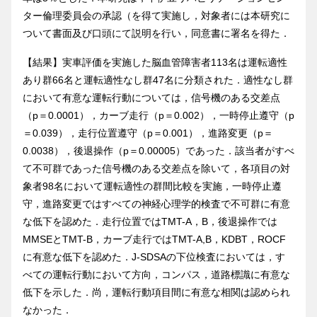
ター倫理委員会の承認（を得て実施し，対象者には本研究に
ついて書面及び口頭にて説明を行い，同意書に署名を得た．
【結果】実車評価を実施した脳血管障害者113名は運転適性
あり群66名と運転適性なし群47名に分類された．適性なし群
において有意な運転行動については，信号機のある交差点
（p＝0.0001），カーブ走行（p＝0.002），一時停止遵守（p
＝0.039），走行位置遵守（p＝0.001），進路変更（p＝
0.0038），後退操作（p＝0.00005）であった．該当者がすべ
て不可群であった信号機のある交差点を除いて，各項目の対
象者98名において運転適性の群間比較を実施，一時停止遵
守，進路変更ではすべての神経心理学的検査で不可群に有意
な低下を認めた．走行位置ではTMT-A，B，後退操作では
MMSEとTMT-B，カーブ走行ではTMT-A,B，KDBT，ROCF
に有意な低下を認めた．J-SDSAの下位検査においては，す
べての運転行動において方向，コンパス，道路標識に有意な
低下を示した．尚，運転行動項目間に有意な相関は認められ
なかった．