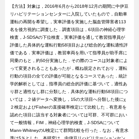
【方法】対象は，2016年6月から2018年12月の期間に中伊豆
リハビリテーションセンターに入院していたもので，自動車
運転の再開を希望し，実車評価を実施した脳血管障害者113
名を後方視的に調査した．調査項目は，6項目の神経心理学
検査，J-SDSAの下位検査，実車評価を通して教習指導員が
評価した具体的な運転行動58項目および総合的な運転適性評
価である．実車評価は，教習車両を用いて指導員が助手席に
同乗のもと，約50分実施した．その際のコースは対象者によ
って変更されることもあったが，概ね規定されており，運転
行動の項目の全ての評価が可能となるコースであった．統計
学的解析としては，指導員の総合的評価に基づいて，適性あ
り群と適性なし群に分類した．具体的な運転行動58項目につ
いては，２値データへ変換し，15の大項目へ分類した後にχ
２検定およびFisherの直接確率検定にて比較した．有意差を
認めた項目に該当する対象者については可群、不可群におい
て一般情報，FIM，神経心理学的検査，J-SDSAについて
Mann-WhitneyのU検定にて群間比較を行った．なお，有意水
準は5％とした．本研究は，中伊豆リハビリテーションセン